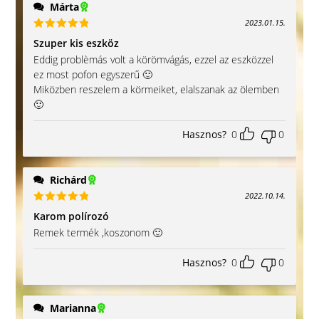
Márta
2023.01.15.
Értékelés:
Szuper kis eszköz
5
/ 5
Eddig problèmás volt a körömvágás, ezzel az eszközzel
ez most pofon egyszerű 🙂
Miközben reszelem a körmeiket, elalszanak az ölemben
🙂
Hasznos?
0
0
Richárd
2022.10.14.
Értékelés:
Karom polírozó
5
/ 5
Remek termék ,koszonom 🙂
Hasznos?
0
0
Marianna