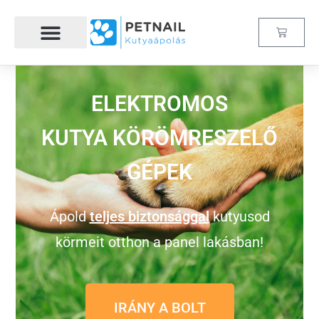
Hogyan működik?
ELEKTROMOS
KUTYA KÖRÖMRESZELŐ
GÉPEK
Ápold
teljes biztonsággal
kutyusod
körmeit otthon a panel lakásban!
IRÁNY A BOLT