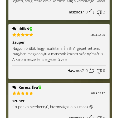
legyen, amíg reszelem a körmeit. Míg a karomvágó
...More
Hasznos?
0
2
Ildikó
2023.02.25.
Értékelés:
Szuper
5
/ 5
Nagyon örülök hogy rátaláltam. Én 3in1 gépet vettem.
Nagyban megkönnyíti a mancsok közötti szőr nyírását is.
A karom reszelés is egyszerű vele.
Hasznos?
0
0
Kurecz Éva
2023.02.17.
Értékelés:
szuper
5
/ 5
Szuper kis szerkentyű, biztonságos a pulimnak 🙂
Hasznos?
0
0