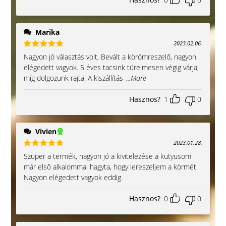
Marika
2023.02.06.
Értékelés:
Nagyon jó választás volt, Bevált a körömreszelő, nagyon
5
/ 5
elégedett vagyok. 5 éves tacsink türelmesen végig várja,
míg dolgozunk rajta. A kiszállítás
...More
Hasznos?
1
0
Vivien
2023.01.28.
Értékelés:
Szuper a termék, nagyon jó a kivitelezése a kutyusom
5
/ 5
már első alkalommal hagyta, hogy lereszeljem a körmét.
Nagyon elégedett vagyok eddig.
Hasznos?
0
0