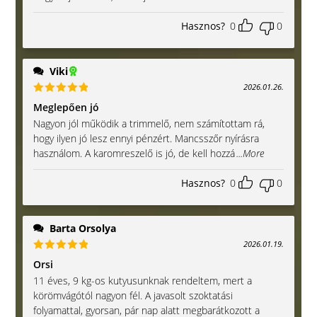
5
/ 5
Hasznos?
0
0
Viki
2026.01.26.
Értékelés:
Meglepően jó
5
/ 5
Nagyon jól működik a trimmelő, nem számítottam rá,
hogy ilyen jó lesz ennyi pénzért. Mancsszőr nyírásra
használom. A karomreszelő is jó, de kell hozzá
...More
Hasznos?
0
0
Barta Orsolya
2026.01.19.
Értékelés:
Orsi
5
/ 5
11 éves, 9 kg-os kutyusunknak rendeltem, mert a
körömvágótól nagyon fél. A javasolt szoktatási
folyamattal, gyorsan, pár nap alatt megbarátkozott a