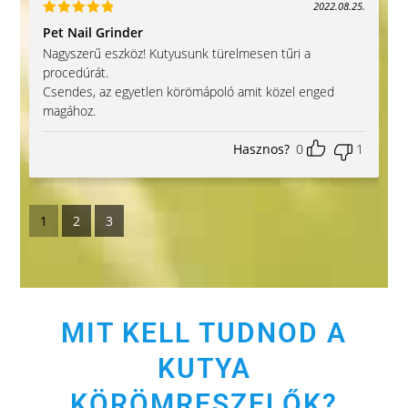
2022.08.25.
Értékelés:
Pet Nail Grinder
5
/ 5
Nagyszerű eszköz! Kutyusunk türelmesen tűri a
procedúrát.
Csendes, az egyetlen körömápoló amit közel enged
magához.
Hasznos?
0
1
1
2
3
MIT KELL TUDNOD A
KUTYA
KÖRÖMRESZELŐK?