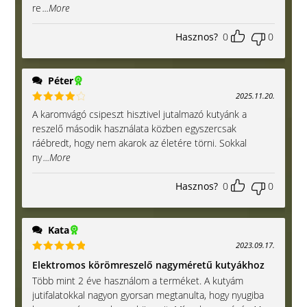
re
...More
Hasznos?
0
0
Péter
2025.11.20.
Értékelé
A karomvágó csipeszt hisztivel jutalmazó kutyánk a
s:
4
/ 5
reszelő második használata közben egyszercsak
ráébredt, hogy nem akarok az életére törni. Sokkal
ny
...More
Hasznos?
0
0
Kata
2023.09.17.
Értékelés:
Elektromos körömreszelő nagyméretű kutyákhoz
5
/ 5
Több mint 2 éve használom a terméket. A kutyám
jutifalatokkal nagyon gyorsan megtanulta, hogy nyugiba