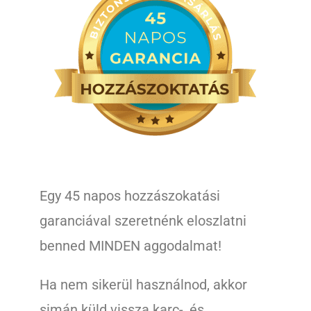
Egy 45 napos hozzászokatási
garanciával szeretnénk eloszlatni
benned MINDEN aggodalmat!
Ha nem sikerül használnod, akkor
simán küld vissza karc-, és