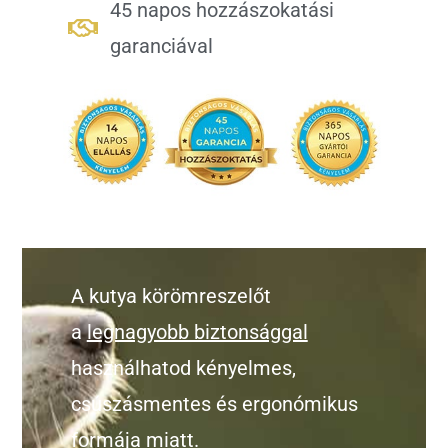
45 napos hozzászokatási
garanciával
A kutya körömreszelőt
a
legnagyobb biztonsággal
használhatod kényelmes,
csúszásmentes és ergonómikus
formája miatt.