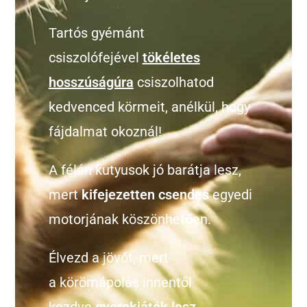
Tartós gyémánt
csiszolófejével
tökéletes
hosszúságúra
csiszolhatod
kedvenced körmeit, anélkül, hogy
fájdalmat okoznál!
A félén kutyusok jó barátja lesz,
mert
kifejezetten csendes
egyedi
motorjának köszönhetően.
Élvezd a jövőt, mert
a körömápolás innentől