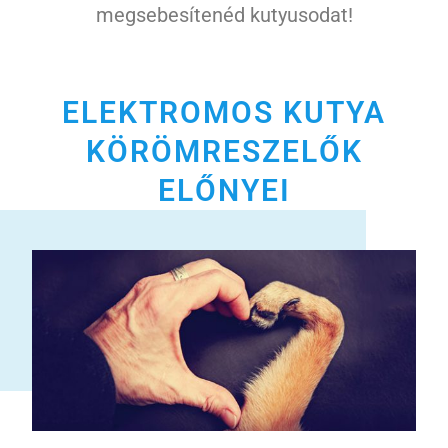
megsebesítenéd kutyusodat!
ELEKTROMOS KUTYA
KÖRÖMRESZELŐK
ELŐNYEI