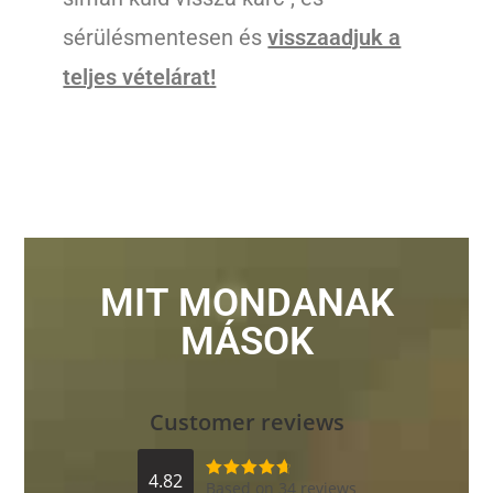
sérülésmentesen és
visszaadjuk a
teljes vételárat!
MIT MONDANAK
MÁSOK
Customer reviews
4.82
Based on 34 reviews
Értékelés: