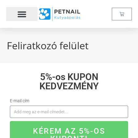
Hogyan működik?
Feliratkozó felület
5%-os KUPON
KEDVEZMÉNY
E-mail cím
KÉREM AZ 5%-OS