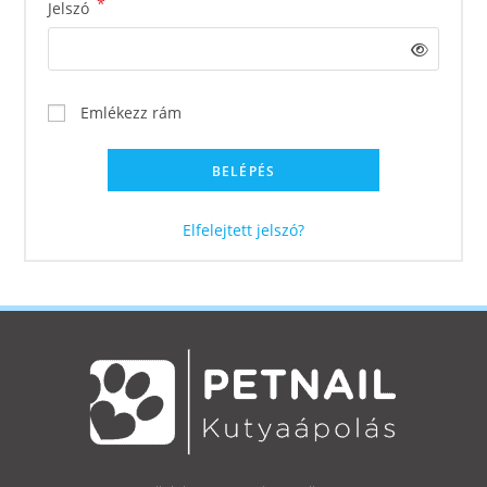
*
Jelszó
Emlékezz rám
BELÉPÉS
Elfelejtett jelszó?