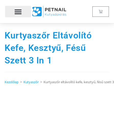
Hogyan működik?
Kurtyaszőr Eltávolító
Kefe, Kesztyű, Fésű
Szett 3 In 1
Kezdőlap
>
Kutyaszőr
>
Kurtyaszőr eltávolító kefe, kesztyű, fésű szett 3