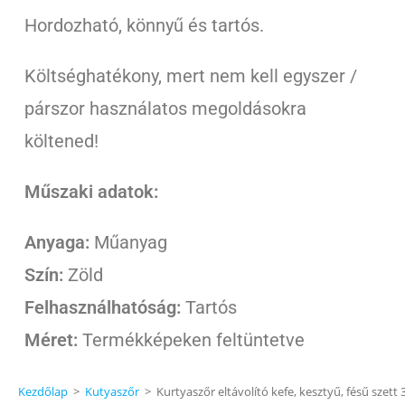
Hordozható, könnyű és tartós.
Költséghatékony, mert nem kell egyszer /
párszor használatos megoldásokra
költened!
Műszaki adatok:
Anyaga:
Műanyag
Szín:
Zöld
Felhasználhatóság:
Tartós
Méret:
Termékképeken feltüntetve
Kezdőlap
>
Kutyaszőr
>
Kurtyaszőr eltávolító kefe, kesztyű, fésű szett 3