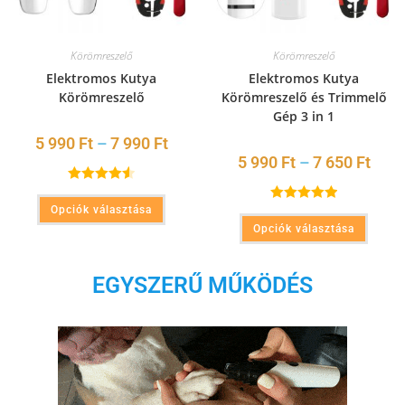
Körömreszelő
Körömreszelő
Elektromos Kutya
Elektromos Kutya
Körömreszelő
Körömreszelő és Trimmelő
Gép 3 in 1
5 990
Ft
–
7 990
Ft
5 990
Ft
–
7 650
Ft
Értékelés:
Opciók választása
Értékelés:
4.60
/ 5
Opciók választása
5.00
/ 5
EGYSZERŰ MŰKÖDÉS