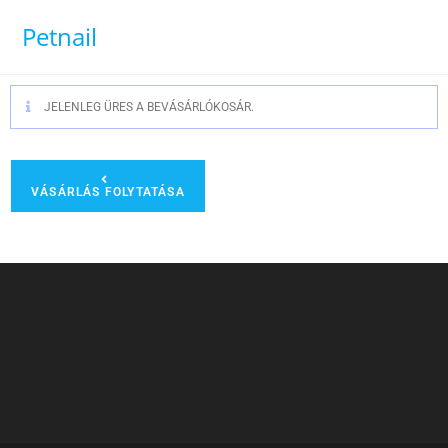
Petnail
JELENLEG ÜRES A BEVÁSÁRLÓKOSÁR.
VÁSÁRLÁS FOLYTATÁSA