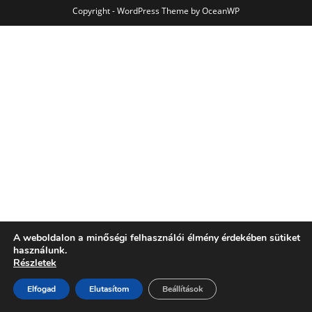
Copyright - WordPress Theme by OceanWP
A weboldalon a minőségi felhasználói élmény érdekében sütiket
használunk.
Részletek
Elfogad
Elutasítom
Beállítások